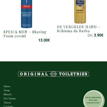
DE VERGULDE HAND –
QUESTO
Schiuma da Barba
SPEICK MEN – Shaving
PRODOTTO
3.90
€
Foam 200ml
DA:
HA
13.00
€
PIÙ
VARIANTI.
LE
OPZIONI
POSSONO
ESSERE
SCELTE
NELLA
PAGINA
DEL
Home
PRODOTTO
Shop
Marchi
VUOI VENDERE I
Chi Siamo
NOSTRI
PRODOTTI?
Stores
Contatti