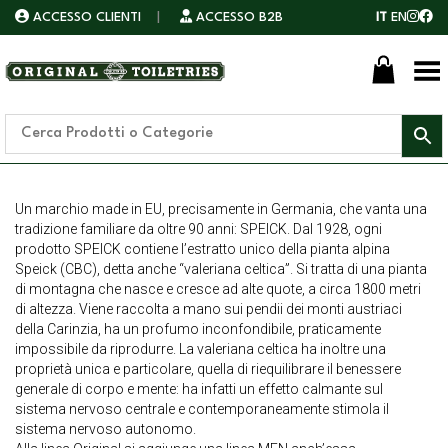
ACCESSO CLIENTI
|
ACCESSO B2B
IT
EN
Toggle Menu
Un marchio made in EU, precisamente in Germania, che vanta una
tradizione familiare da oltre 90 anni: SPEICK. Dal 1928, ogni
prodotto SPEICK contiene l’estratto unico della pianta alpina
Speick (CBC), detta anche “valeriana celtica”. Si tratta di una pianta
di montagna che nasce e cresce ad alte quote, a circa 1800 metri
di altezza. Viene raccolta a mano sui pendii dei monti austriaci
della Carinzia, ha un profumo inconfondibile, praticamente
impossibile da riprodurre. La valeriana celtica ha inoltre una
proprietà unica e particolare, quella di riequilibrare il benessere
generale di corpo e mente: ha infatti un effetto calmante sul
sistema nervoso centrale e contemporaneamente stimola il
sistema nervoso autonomo.