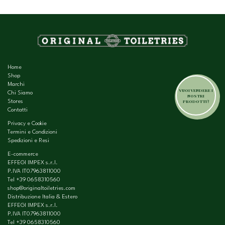
Home
Shop
Marchi
VUOI VENDERE I
Chi Siamo
NOSTRI
PRODOTTI?
Stores
Contatti
Privacy e Cookie
Termini e Condizioni
Spedizioni e Resi
E-commerce
EFFEGI IMPEX s.r.l.
P.IVA IT07963811000
Tel
+39 0658310560
shop@originaltoiletries.com
Distribuzione Italia & Estero
EFFEGI IMPEX s.r.l.
P.IVA IT07963811000
Tel
+39 0658310560