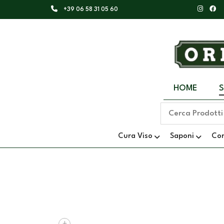
+39 06 58 31 05 60
HOME
Cura Viso
Saponi
Co
+