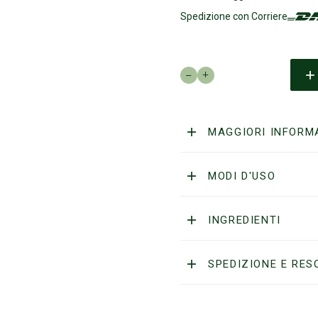
Spedizione con Corriere
ALPEN
-
Trimmer
taglia
peli
MAGGIORI INFORM
naso&orecchie
platinum
inox
MODI D'USO
quantità
INGREDIENTI
SPEDIZIONE E RES