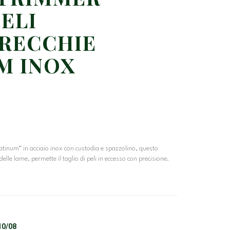
ELI
RECCHIE
M INOX
latinum” in acciaio inox con custodia e spazzolino, questo
lle lame, permette il taglio di peli in eccesso con precisione.
10/08