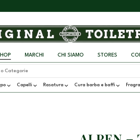
SHOP
MARCHI
CHI SIAMO
STORES
CO
rpo
Capelli
Rasatura
Cura barba e baffi
Fragr
ALPEN –