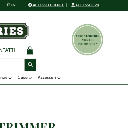
IT
EN
ACCESSO CLIENTI
|
ACCESSO B2B
VUOI VENDERE I
NOSTRI
PRODOTTI?
NTATTI
anze
Casa
Accessori
 TRIMMER