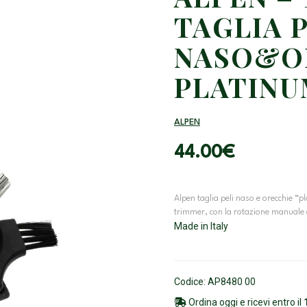
TAGLIA P
NASO&O
PLATINU
ALPEN
44.00
€
Alpen taglia peli naso e orecchie “p
trimmer, con la rotazione manuale de
Made in Italy
Codice: AP8480 00
Ordina oggi e ricevi entro il