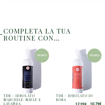
COMPLETA LA TUA
ROUTINE CON…
PROMO!
PROMO!
TDS – IDROLATO
TDS – IDROLATO DI
MASCHILE: MIELE E
ROSA
LAVANDA
10.79
€
17.99
€
IL
IL