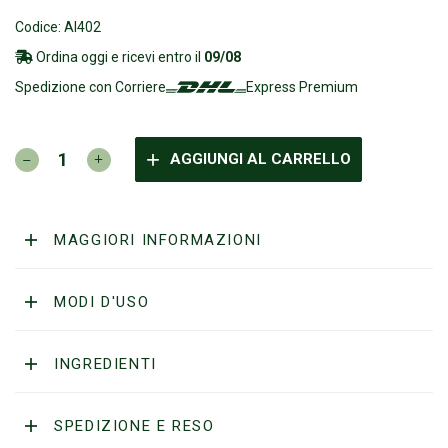
Codice: AI402
Ordina oggi e ricevi entro il
09/08
Spedizione con Corriere
Express Premium
ALT
AGGIUNGI AL CARRELLO
INNSBRUCK
-
Emulsione
Pre&DopoBarba
MAGGIORI INFORMAZIONI
quantità
MODI D'USO
INGREDIENTI
SPEDIZIONE E RESO