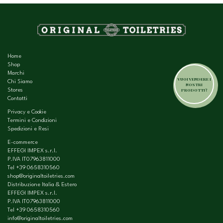
Home
Shop
Marchi
VUOI VENDERE I
Chi Siamo
NOSTRI
PRODOTTI?
Stores
Contatti
Privacy e Cookie
Termini e Condizioni
Spedizioni e Resi
E-commerce
EFFEGI IMPEX s.r.l.
P.IVA IT07963811000
Tel
+39 0658310560
shop@originaltoiletries.com
Distribuzione Italia & Estero
EFFEGI IMPEX s.r.l.
P.IVA IT07963811000
Tel
+39 0658310560
info@originaltoiletries.com