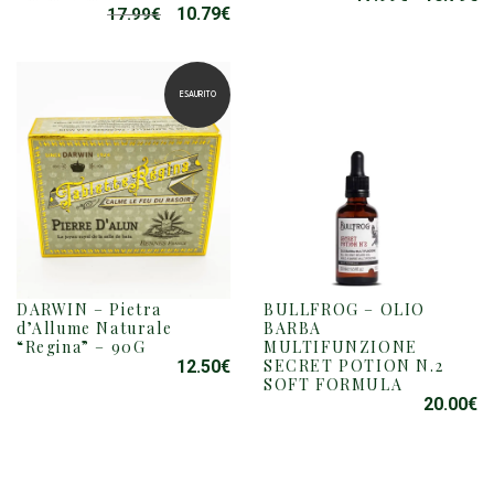
10.79
€
17.99
€
IL
IL
PREZZO
P
PREZZO
PREZZO
ORIGINAL
A
ORIGINALE
ATTUALE
ERA:
È:
ERA:
È:
17.99€.
10
ESAURITO
17.99€.
10.79€.
DARWIN – Pietra
BULLFROG – OLIO
d’Allume Naturale
BARBA
“Regina” – 90G
MULTIFUNZIONE
SECRET POTION N.2
12.50
€
SOFT FORMULA
20.00
€