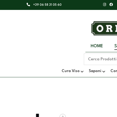
+39 06 58 31 05 60
HOME
Cura Viso
Saponi
Co
+