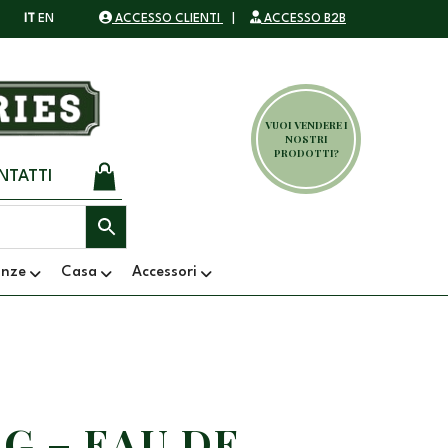
IT
EN
ACCESSO CLIENTI
|
ACCESSO B2B
VUOI VENDERE I
NOSTRI
PRODOTTI?
NTATTI
anze
Casa
Accessori
G – EAU DE