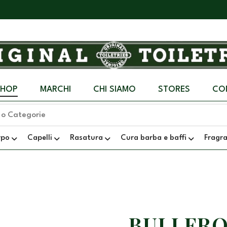
SHOP
MARCHI
CHI SIAMO
STORES
CO
rpo
Capelli
Rasatura
Cura barba e baffi
Fragr
BULLFRO
+