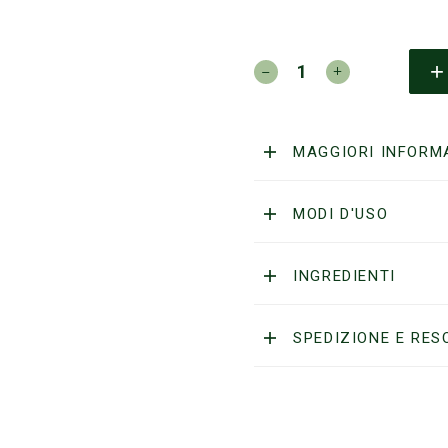
BULLFROG
-
Eau
de
Parfum
MAGGIORI INFORM
-
Secret
Potion
MODI D'USO
N.3
new
pack!
INGREDIENTI
quantità
SPEDIZIONE E RES