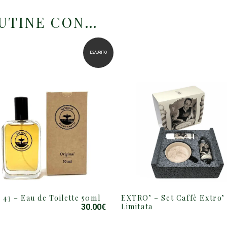
OUTINE CON…
ESAURITO
43 – Eau de Toilette 50ml
EXTRO’ – Set Caffè Extro’
Limitata
30.00
€