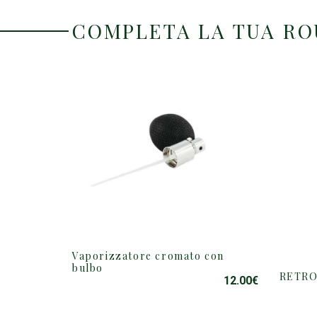
COMPLETA LA TUA R
Vaporizzatore cromato con
QUESTO
bulbo
PRODOTTO
RETRO 
12.00
€
HA
PIÙ
VARIANTI.