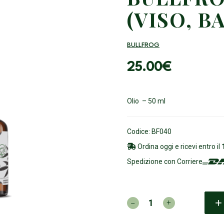
(VISO, B
BULLFROG
25.00
€
Olio – 50 ml
Codice: BF040
Ordina oggi e ricevi entro il
Spedizione con Corriere
BULLFROG
-
Oliocento