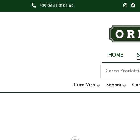
+39 06 58 31 05 60
HOME
Cura Viso
Saponi
Co
+