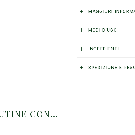
(Viso,
Barba
MAGGIORI INFORM
&
Capelli)
quantità
MODI D'USO
INGREDIENTI
SPEDIZIONE E RES
OUTINE CON…