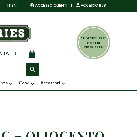
IT
EN
ACCESSO CLIENTI
|
ACCESSO B2B
VUOI VENDERE I
NOSTRI
PRODOTTI?
NTATTI
anze
Casa
Accessori
G – OLIOCENTO