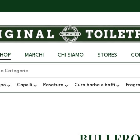
SHOP
MARCHI
CHI SIAMO
STORES
CO
rpo
Capelli
Rasatura
Cura barba e baffi
Fragr
BULLFRO
+