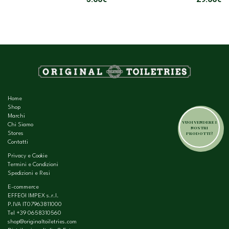
Home
Shop
Marchi
VUOI VENDERE I
Chi Siamo
NOSTRI
PRODOTTI?
Stores
Contatti
Privacy e Cookie
Termini e Condizioni
Spedizioni e Resi
E-commerce
EFFEGI IMPEX s.r.l.
P.IVA IT07963811000
Tel
+39 0658310560
shop@originaltoiletries.com