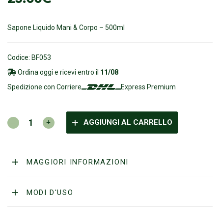
Sapone Liquido Mani & Corpo – 500ml
Codice: BF053
Ordina oggi e ricevi entro il
11/08
Spedizione con Corriere
Express Premium
BULLFROG
AGGIUNGI AL CARRELLO
-
Sapone
Liquido
Mani
MAGGIORI INFORMAZIONI
&
Corpo
quantità
MODI D'USO