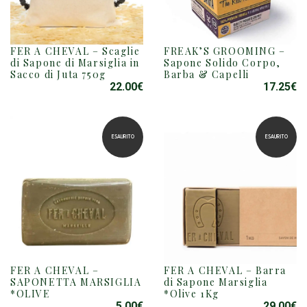
FER A CHEVAL – Scaglie
FREAK’S GROOMING –
di Sapone di Marsiglia in
Sapone Solido Corpo,
Sacco di Juta 750g
Barba & Capelli
22.00
€
17.25
€
ESAURITO
ESAURITO
FER A CHEVAL –
FER A CHEVAL – Barra
SAPONETTA MARSIGLIA
di Sapone Marsiglia
*OLIVE
*Olive 1Kg
5.00
€
29.00
€