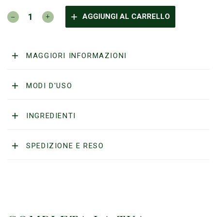
CAPTAIN
AGGIUNGI AL CARRELLO
FAWCETT
-
Balsamo
da
MAGGIORI INFORMAZIONI
Barba
Maharajah
60ml
MODI D'USO
quantità
INGREDIENTI
SPEDIZIONE E RESO