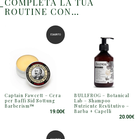
COMPLETA LA TUA
ROUTINE CON…
ESAURITO
Captain Fawcett – Cera
BULLFROG – Botanical
per Baffi Sid Sottung
Lab – Shampoo
Barberism™
Nutriente Restitutivo –
Barba + Capelli
19.00
€
20.00
€