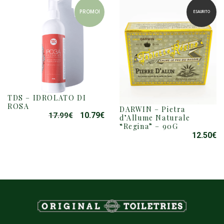
PROMO!
ESAURITO
TDS – IDROLATO DI
ROSA
DARWIN – Pietra
10.79
€
17.99
€
IL
IL
d’Allume Naturale
“Regina” – 90G
PREZZO
PREZZO
12.50
€
ORIGINALE
ATTUALE
ERA:
È:
17.99€.
10.79€.