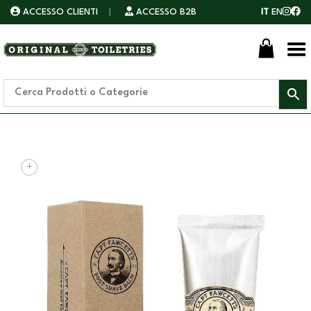
ACCESSO CLIENTI
|
ACCESSO B2B
IT
EN
Toggle Menu
+