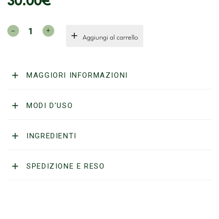
30.00
€
CAPTAIN
Aggiungi al carrello
FAWCETT
-
Balsamo
Dopobarba
MAGGIORI INFORMAZIONI
Expedition
Reserve
quantità
MODI D'USO
INGREDIENTI
SPEDIZIONE E RESO