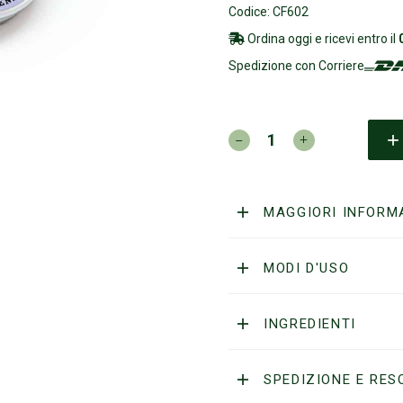
Codice: CF602
Ordina oggi e ricevi entro il
Spedizione con Corriere
CAPTAIN
FAWCETT
-
Cera
per
MAGGIORI INFORM
Baffi
-
Moustache
MODI D'USO
Wax
Lavanda
quantità
INGREDIENTI
SPEDIZIONE E RES