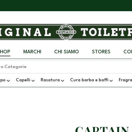
SHOP
MARCHI
CHI SIAMO
STORES
CO
rpo
Capelli
Rasatura
Cura barba e baffi
Fragr
CAPTAIN