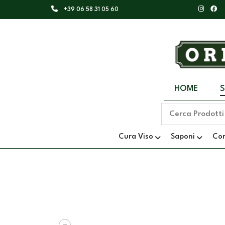
+39 06 58 31 05 60
HOME
Cura Viso
Saponi
Co
+