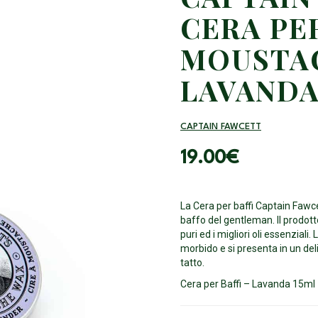
CERA PER
MOUSTA
LAVAND
CAPTAIN FAWCETT
19.00
€
La Cera per baffi Captain Fawce
baffo del gentleman. Il prodott
puri ed i migliori oli essenzial
morbido e si presenta in un del
tatto.
Cera per Baffi – Lavanda 15ml