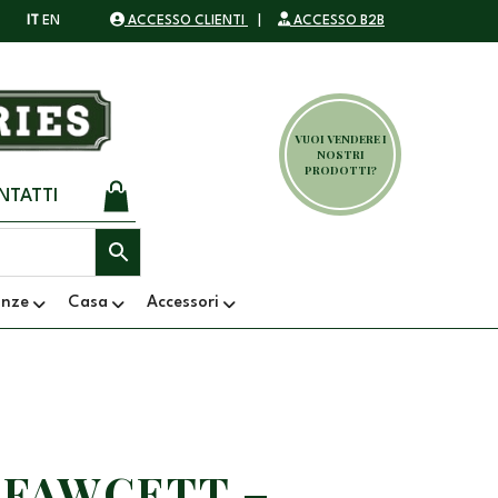
IT
EN
ACCESSO CLIENTI
|
ACCESSO B2B
VUOI VENDERE I
NOSTRI
PRODOTTI?
NTATTI
anze
Casa
Accessori
 FAWCETT –