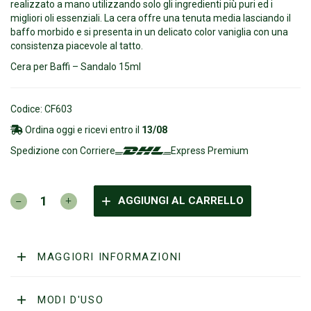
realizzato a mano utilizzando solo gli ingredienti più puri ed i
migliori oli essenziali. La cera offre una tenuta media lasciando il
baffo morbido e si presenta in un delicato color vaniglia con una
consistenza piacevole al tatto.
Cera per Baffi – Sandalo 15ml
Codice: CF603
Ordina oggi e ricevi entro il
13/08
Spedizione con Corriere
Express Premium
CAPTAIN
AGGIUNGI AL CARRELLO
FAWCETT
-
Cera
per
MAGGIORI INFORMAZIONI
Baffi
-
Sandalo
MODI D'USO
quantità