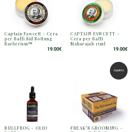
Captain Fawcett – Cera
CAPTAIN FAWCETT –
per Baffi Sid Sottung
Cera per Baffi
Barberism™
Maharajah 15ml
19.00
€
19.00
€
ESAURITO
BULLFROG – OLIO
FREAK’S GROOMING –