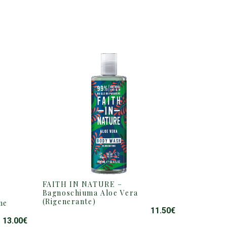
FAITH IN NATURE –
Bagnoschiuma Aloe Vera
(Rigenerante)
ne
11.50
€
13.00
€