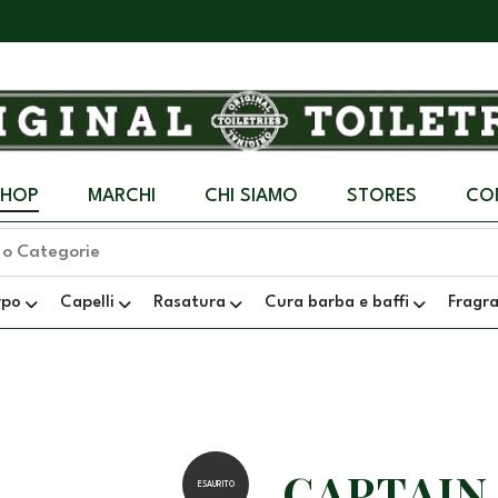
SHOP
MARCHI
CHI SIAMO
STORES
CO
rpo
Capelli
Rasatura
Cura barba e baffi
Fragr
CAPTAIN
ESAURITO