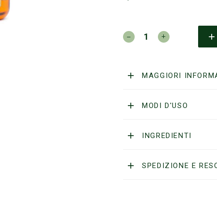
Captain
Fawcett's
Ricki
Hall
Booze
MAGGIORI INFORM
&
Baccy
Body
MODI D'USO
Wash
250
ml
INGREDIENTI
quantità
SPEDIZIONE E RES