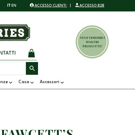
IT
EN
ACCESSO CLIENTI
|
ACCESSO B2B
VUOI VENDERE I
NOSTRI
PRODOTTI?
NTATTI
anze
Casa
Accessori
 FAWCETT’S