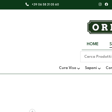
+39 06 58 31 05 60
HOME
Cura Viso
Saponi
Co
+