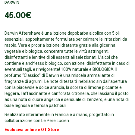
DARWIN
45.00
€
Darwin Aftershave è una lozione dopobarba alcolica con 5 oli
essenziali, appositamente formulata per calmare le irritazioni da
rasoio. Vera e propria lozione idratante grazie alla glicerina
vegetale e biologica, concentra tutte le virtù astringenti,
disinfettanti e lenitive di oli essenziali selezionati. L’alcol che
contiene è anch’esso biologico, con azione disinfettante in caso di
eventuali tagli, e rinvigorente! 100% naturale e BIOLOGICA. Il
profumo “Classico” di Darwin è una miscela ammaliante di
fragranze di agrumi. Le note di testa ti inebriano sin dall’apertura
con la piacevole e dolce arancia, la scorza di limone piccante e
leggera, l’affascinante e canforata citronella, che lasciano il posto
ad una nota di cuore angelica e sensuale di zenzero, e una nota di
base legnosa e terrosa patchouli.
Realizzato interamente in Francia e a mano, progettato in
collaborazione con Le Père Lucien.
Esclusiva online e OT Store