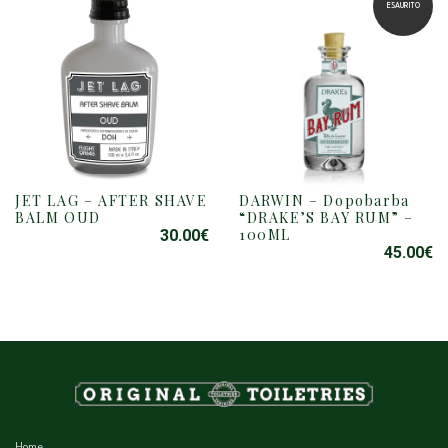
ESAURITO
JET LAG – AFTER SHAVE
DARWIN – Dopobarba
BALM OUD
“DRAKE’S BAY RUM” –
100ML
30.00
€
45.00
€
Home