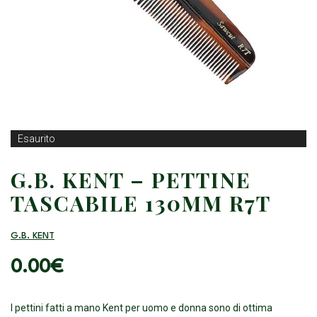
Esaurito
G.B. KENT – PETTINE
TASCABILE 130MM R7T
G.B. KENT
0.00
€
I pettini fatti a mano Kent per uomo e donna sono di ottima