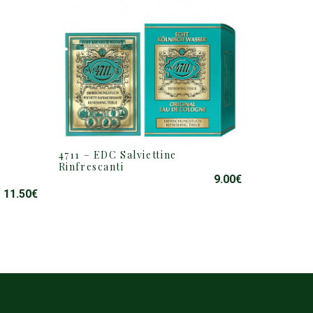
4711 – EDC Salviettine
Rinfrescanti
9.00
€
11.50
€