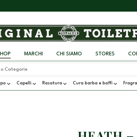
SHOP
MARCHI
CHI SIAMO
STORES
CO
rpo
Capelli
Rasatura
Cura barba e baffi
Fragr
HEATH –
+