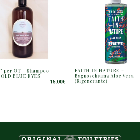
FAITH IN NATURE –
’ per OT – Shampoo
Bagnoschiuma Aloe Vera
a OLD BLUE EYES
(Rigenerante)
15.00
€