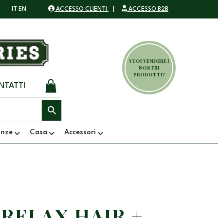
IT
EN
ACCESSO CLIENTI
|
ACCESSO B2B
VUOI VENDERE I
NOSTRI
PRODOTTI?
NTATTI
anze
Casa
Accessori
 RELAX HAIR +