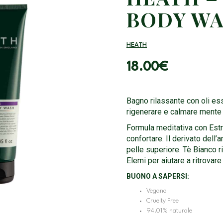
BODY WA
HEATH
18.00
€
Bagno rilassante con oli ess
rigenerare e calmare mente 
Formula meditativa con Estr
confortare. Il derivato dell
pelle superiore. Tè Bianco r
Elemi per aiutare a ritrovare
BUONO A SAPERSI:
Vegano
Cruelty Free
94.01% naturale