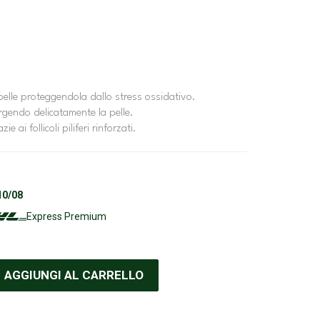
 pelle proteggendola dallo stress ossidativo.
rgendo delicatamente la pelle.
zie ai follicoli piliferi rinforzati.
10/08
Express Premium
AGGIUNGI AL CARRELLO