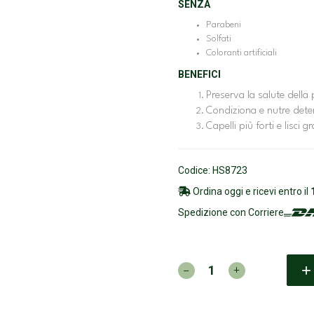
SENZA
Parabeni
Solfati
Coloranti artificiali
BENEFICI
Preserva la salute della
Condiziona e nutre dete
Capelli più forti e lisci gra
Codice: HS8723
Ordina oggi e ricevi entro il
Spedizione con Corriere
HEATH
-
Relax
Hair