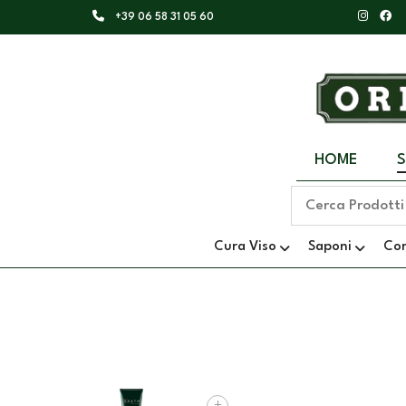
+39 06 58 31 05 60
HOME
Cura Viso
Saponi
Co
+