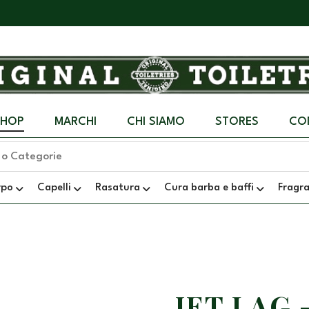
SHOP
MARCHI
CHI SIAMO
STORES
CO
rpo
Capelli
Rasatura
Cura barba e baffi
Fragr
JET LAG 