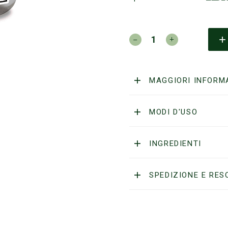
JET
LAG
-
AFTER
SHAVE
MAGGIORI INFORM
BALM
ROSA
quantità
MODI D'USO
INGREDIENTI
SPEDIZIONE E RES