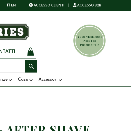
IT
EN
ACCESSO CLIENTI
|
ACCESSO B2B
VUOI VENDERE I
NOSTRI
PRODOTTI?
NTATTI
anze
Casa
Accessori
– AFTER SHAVE