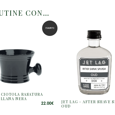
OUTINE CON…
ESAURITO
– CIOTOLA RASATURA
LLANA NERA
JET LAG – AFTER SHAVE 
22.00
€
OUD