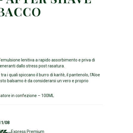
ABACCO
’emulsione lenitiva a rapido assorbimento e priva di
eneranti dallo stress post rasatura.
 tra i quali spiccano il burro di karitè, il pantenolo, l’Aloe
esto balsamo è da considerarsi un vero e proprio
atore in confezione – 100ML
11/08
Express Premium