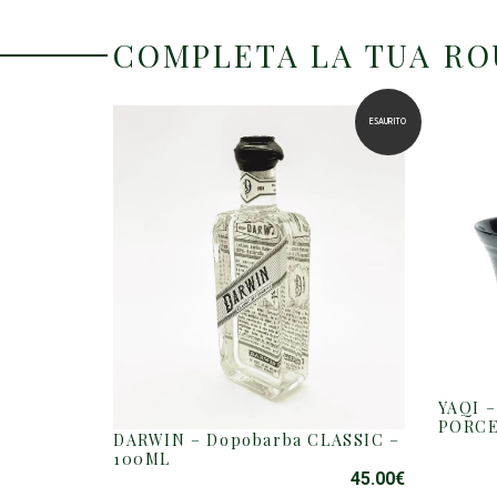
COMPLETA LA TUA R
ESAURITO
YAQI 
PORCE
DARWIN – Dopobarba CLASSIC –
100ML
45.00
€