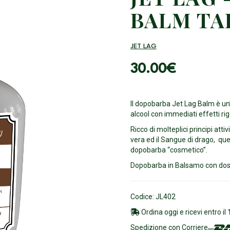
BALM T
JET LAG
30.00
€
Il dopobarba Jet Lag Balm è un
alcool con immediati effetti rig
Ricco di molteplici principi attivi
vera ed il Sangue di drago, qu
dopobarba “cosmetico”.
Dopobarba in Balsamo con dos
Codice: JL402
Ordina oggi e ricevi entro il
Spedizione con Corriere