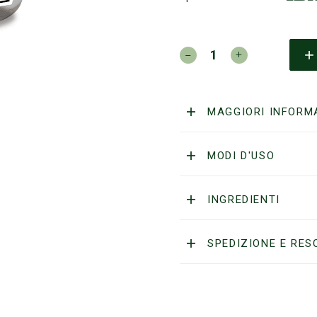
JET
LAG
-
AFTER
SHAVE
MAGGIORI INFORM
BALM
TABACCO
quantità
MODI D'USO
INGREDIENTI
SPEDIZIONE E RES