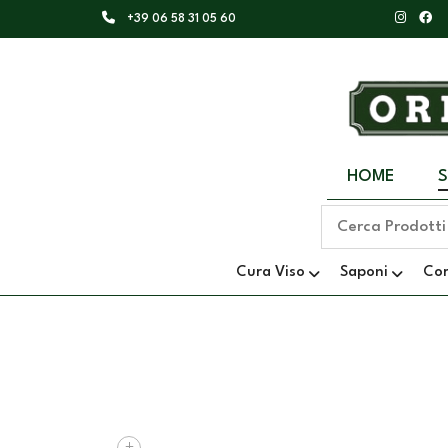
+39 06 58 31 05 60
HOME
Cura Viso
Saponi
Co
+