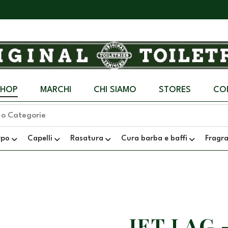
SHOP
MARCHI
CHI SIAMO
STORES
CO
rpo
Capelli
Rasatura
Cura barba e baffi
Fragr
JET LAG 