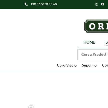
+39 06 58 31 05 60
HOME
Cura Viso
Saponi
Co
+