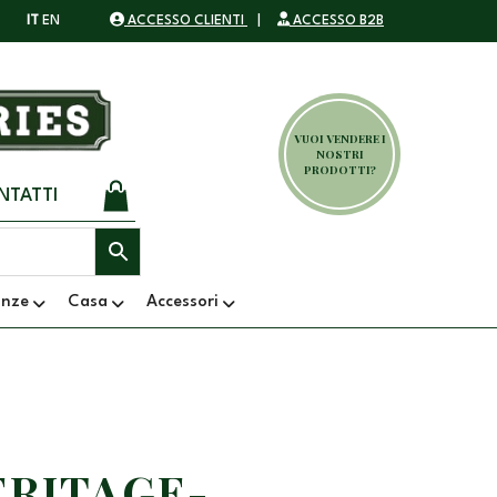
IT
EN
ACCESSO CLIENTI
|
ACCESSO B2B
VUOI VENDERE I
NOSTRI
PRODOTTI?
NTATTI
anze
Casa
Accessori
ERITAGE-