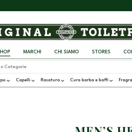
SHOP
MARCHI
CHI SIAMO
STORES
CO
rpo
Capelli
Rasatura
Cura barba e baffi
Fragr
MEN’S H