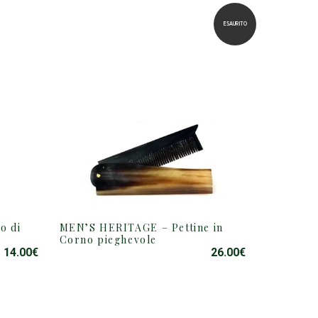
ESAURITO
o di
MEN’S HERITAGE – Pettine in
Corno pieghevole
14.00
€
26.00
€