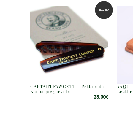
ESAURITO
CAPTAIN FAWCETT – Pettine da
YAQI –
Barba pieghevole
Leathe
23.00
€