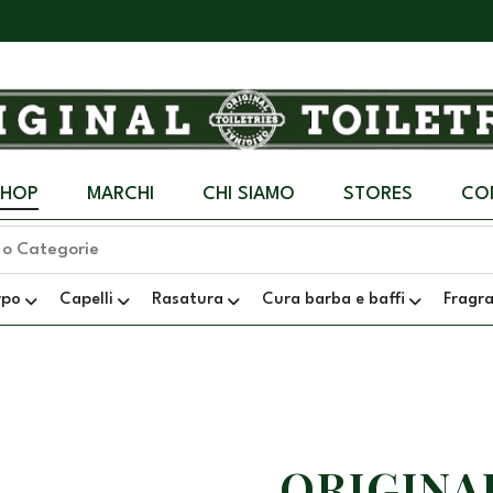
SHOP
MARCHI
CHI SIAMO
STORES
CO
rpo
Capelli
Rasatura
Cura barba e baffi
Fragr
ORIGINA