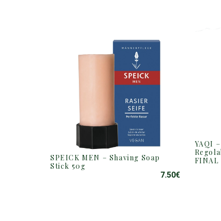
YAQI –
Regola
SPEICK MEN – Shaving Soap
FINAL
Stick 50g
7.50
€