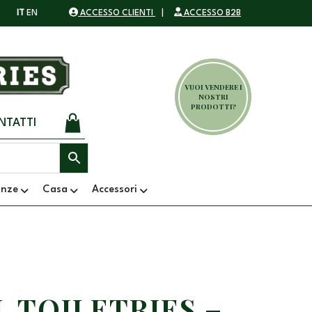
IT
EN
ACCESSO CLIENTI
|
ACCESSO B2B
VUOI VENDERE I
NOSTRI
PRODOTTI?
NTATTI
anze
Casa
Accessori
L TOILETRIES –