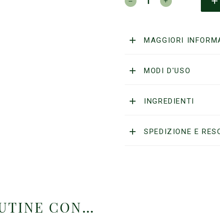
TOILETRIES
-
Ciotola
Per
MAGGIORI INFORM
Sapone
da
barba
MODI D'USO
quantità
INGREDIENTI
SPEDIZIONE E RES
OUTINE CON…