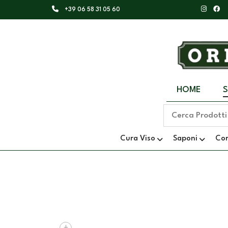
+39 06 58 31 05 60
HOME
Cura Viso
Saponi
Co
+