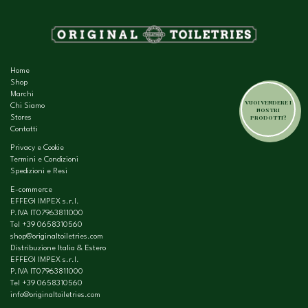
Home
Shop
Marchi
VUOI VENDERE I
Chi Siamo
NOSTRI
PRODOTTI?
Stores
Contatti
Privacy e Cookie
Termini e Condizioni
Spedizioni e Resi
E-commerce
EFFEGI IMPEX s.r.l.
P.IVA IT07963811000
Tel
+39 0658310560
shop@originaltoiletries.com
Distribuzione Italia & Estero
EFFEGI IMPEX s.r.l.
P.IVA IT07963811000
Tel
+39 0658310560
info@originaltoiletries.com