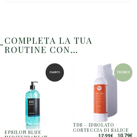
COMPLETA LA TUA
ROUTINE CON…
PROMO!
ESAURITO
TDS – IDROLATO
CORTECCIA DI SALICE
EPSILON BLUE
10.79
€
17.99
€
IL
IL