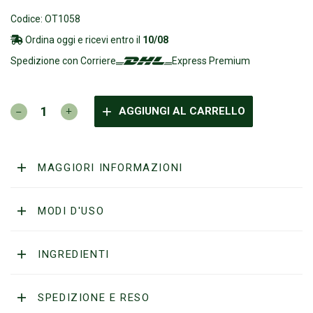
Codice: OT1058
Ordina oggi e ricevi entro il
10/08
Spedizione con Corriere
Express Premium
OT
AGGIUNGI AL CARRELLO
-
Pennello
fibra
sintetica
MAGGIORI INFORMAZIONI
eco
manico
alluminio
MODI D'USO
satinato
quantità
INGREDIENTI
SPEDIZIONE E RESO