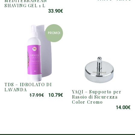
MEDITERRANEAN
SHAVING GEL 1 L
PREZZO
P
33.90
€
ORIGINAL
A
ERA:
È:
17.99€.
10
PROMO!
TDS – IDROLATO DI
LAVANDA
YAQI – Supporto per
10.79
€
17.99
€
IL
IL
Rasoio di Sicurezza
Color Cromo
PREZZO
PREZZO
14.00
€
ORIGINALE
ATTUALE
ERA:
È:
17.99€.
10.79€.