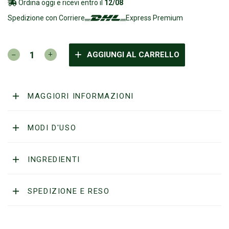
Ordina oggi e ricevi entro il
12/08
Spedizione con Corriere
Express Premium
OT
AGGIUNGI AL CARRELLO
-
SHAVETTE
WOOD
WALNUT
MAGGIORI INFORMAZIONI
ENGRAVED
quantità
MODI D'USO
INGREDIENTI
SPEDIZIONE E RESO