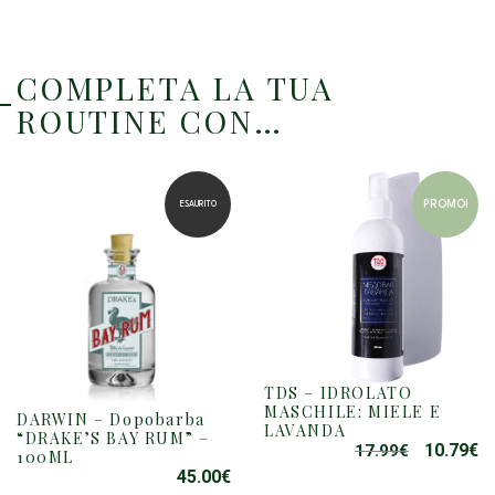
COMPLETA LA TUA
ROUTINE CON…
PROMO!
ESAURITO
TDS – IDROLATO
MASCHILE: MIELE E
DARWIN – Dopobarba
LAVANDA
“DRAKE’S BAY RUM” –
10.79
€
17.99
€
IL
IL
100ML
PREZZO
P
45.00
€