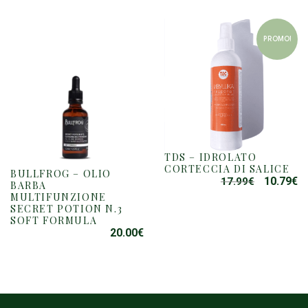
ORIGINAL
A
ERA:
È:
17.99€.
10
PROMO!
TDS – IDROLATO
CORTECCIA DI SALICE
BULLFROG – OLIO
10.79
€
17.99
€
IL
IL
BARBA
MULTIFUNZIONE
PREZZO
P
SECRET POTION N.3
ORIGINAL
A
SOFT FORMULA
ERA:
È:
20.00
€
17.99€.
10