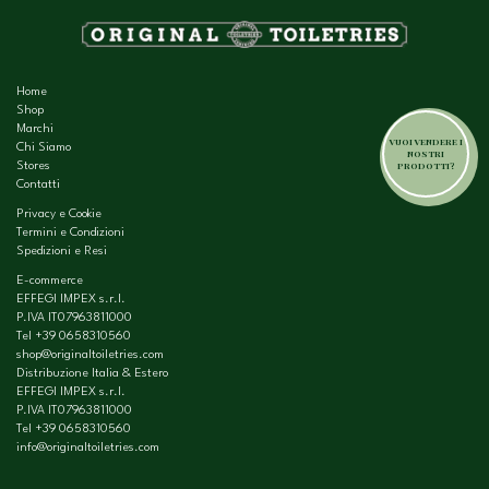
Home
Shop
Marchi
VUOI VENDERE I
Chi Siamo
NOSTRI
PRODOTTI?
Stores
Contatti
Privacy e Cookie
Termini e Condizioni
Spedizioni e Resi
E-commerce
EFFEGI IMPEX s.r.l.
P.IVA IT07963811000
Tel
+39 0658310560
shop@originaltoiletries.com
Distribuzione Italia & Estero
EFFEGI IMPEX s.r.l.
P.IVA IT07963811000
Tel
+39 0658310560
info@originaltoiletries.com