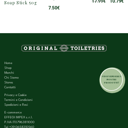
10.79
€
17.99
€
IL
IL
Soap Stick 50g
PREZZO
P
7.50
€
ORIGINAL
A
ERA:
È:
17.99€.
10
Home
Shop
Marchi
VUOI VENDERE I
Chi Siamo
NOSTRI
PRODOTTI?
Stores
Contatti
Privacy e Cookie
Termini e Condizioni
Spedizioni e Resi
E-commerce
EFFEGI IMPEX s.r.l.
P.IVA IT07963811000
Tel
+39 0658310560