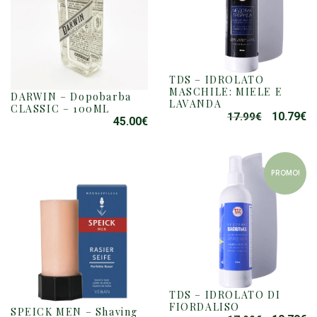
TDS – IDROLATO
MASCHILE: MIELE E
DARWIN – Dopobarba
LAVANDA
CLASSIC – 100ML
10.79
€
17.99
€
IL
IL
45.00
€
PREZZO
P
ORIGINAL
A
ERA:
È:
PROMO!
17.99€.
10
TDS – IDROLATO DI
FIORDALISO
SPEICK MEN – Shaving