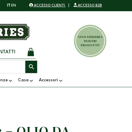
IT
EN
ACCESSO CLIENTI
|
ACCESSO B2B
VUOI VENDERE I
NOSTRI
PRODOTTI?
NTATTI
anze
Casa
Accessori
 – OLIO DA