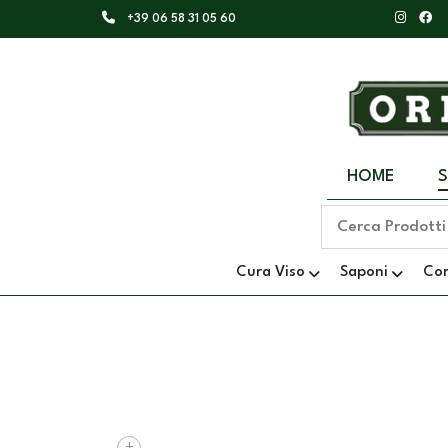
+39 06 58 31 05 60
HOME
Cura Viso
Saponi
Co
+