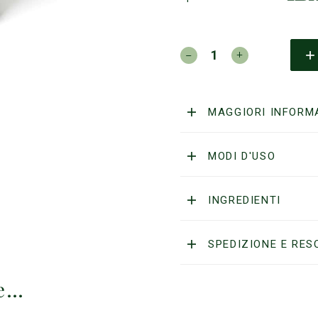
RETRO
43
-
Olio
da
MAGGIORI INFORM
Barba
Germe
di
MODI D'USO
Grano
quantità
INGREDIENTI
SPEDIZIONE E RES
re…