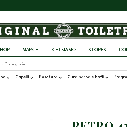
SHOP
MARCHI
CHI SIAMO
STORES
CO
rpo
Capelli
Rasatura
Cura barba e baffi
Fragr
RETRO 43