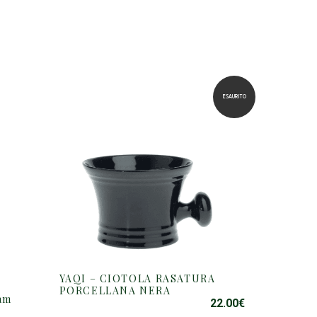
ESAURITO
YAQI – CIOTOLA RASATURA
PORCELLANA NERA
am
22.00
€