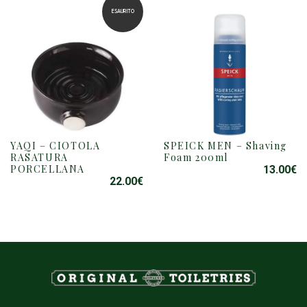
ERA:
È:
ESAURITO
17.99€.
10
SPEICK MEN – Shaving
YAQI – CIOTOLA
QUESTO
Foam 200ml
RASATURA
PRODOTTO
PORCELLANA
13.00
€
HA
22.00
€
PIÙ
VARIANTI.
LE
OPZIONI
POSSONO
ESSERE
SCELTE
NELLA
PAGINA