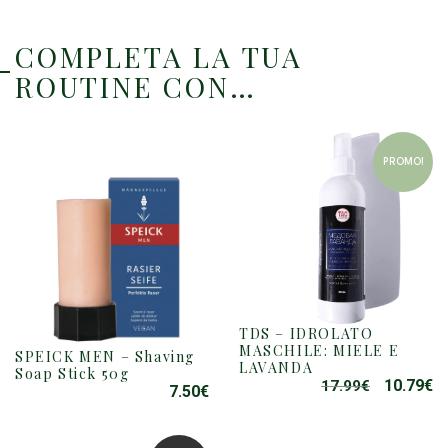
COMPLETA LA TUA
ROUTINE CON…
PROMO!
TDS – IDROLATO
MASCHILE: MIELE E
SPEICK MEN – Shaving
LAVANDA
Soap Stick 50g
10.79
€
17.99
€
IL
IL
7.50
€
PREZZO
P
ORIGINAL
A