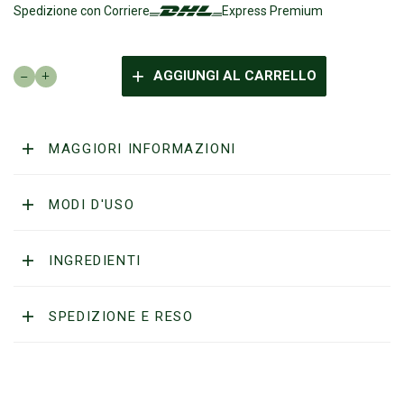
Spedizione con Corriere
Express Premium
WESTMAN
AGGIUNGI AL CARRELLO
SHAVING
-
Sapone
da
MAGGIORI INFORMAZIONI
barba
Adamastor
120g
MODI D'USO
quantità
INGREDIENTI
SPEDIZIONE E RESO