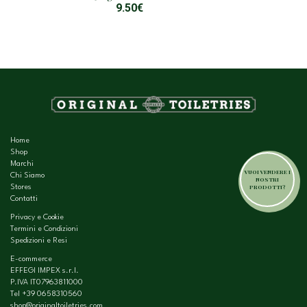
9.50
€
Home
Shop
Marchi
VUOI VENDERE I
Chi Siamo
NOSTRI
PRODOTTI?
Stores
Contatti
Privacy e Cookie
Termini e Condizioni
Spedizioni e Resi
E-commerce
EFFEGI IMPEX s.r.l.
P.IVA IT07963811000
Tel
+39 0658310560
shop@originaltoiletries.com