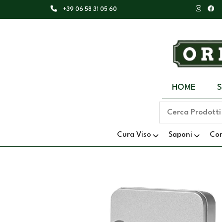
+39 06 58 31 05 60
HOME
Cura Viso
Saponi
Co