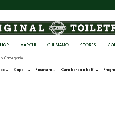
SHOP
MARCHI
CHI SIAMO
STORES
CO
rpo
Capelli
Rasatura
Cura barba e baffi
Fragr