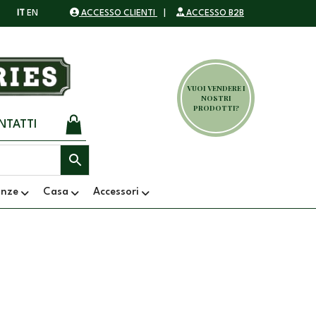
IT
EN
ACCESSO CLIENTI
|
ACCESSO B2B
VUOI VENDERE I
NOSTRI
PRODOTTI?
NTATTI
anze
Casa
Accessori