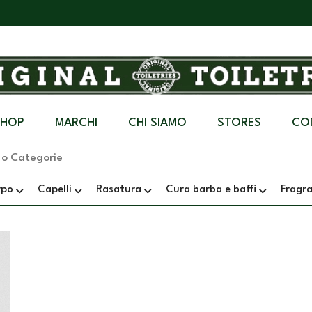
SHOP
MARCHI
CHI SIAMO
STORES
CO
rpo
Capelli
Rasatura
Cura barba e baffi
Fragr