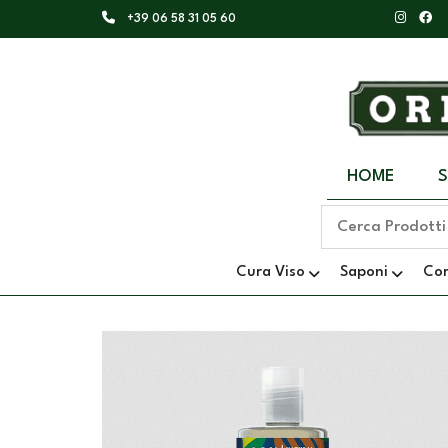
+39 06 58 31 05 60
HOME
Cura Viso
Saponi
Co