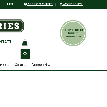
IT
EN
ACCESSO CLIENTI
|
ACCESSO B2B
VUOI VENDERE I
NOSTRI
PRODOTTI?
NTATTI
anze
Casa
Accessori