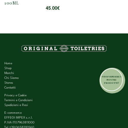
100ML
45.00
€
Home
Shop
Marchi
VUOI VENDERE I
Chi Siamo
NOSTRI
PRODOTTI?
Stores
Contatti
Privacy e Cookie
Termini e Condizioni
Spedizioni e Resi
E-commerce
EFFEGI IMPEX s.r.l.
P.IVA IT07963811000
Tel
+39 0658310560