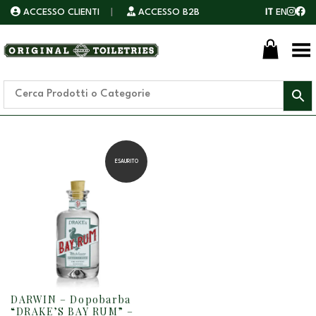
ACCESSO CLIENTI
|
ACCESSO B2B
IT
EN
Toggle Menu
ESAURITO
DARWIN – Dopobarba
“DRAKE’S BAY RUM” –