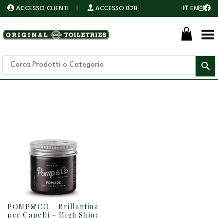
ACCESSO CLIENTI
|
ACCESSO B2B
IT
EN
Toggle Menu
POMP&CO – Brillantina
QUESTO
per Capelli – High Shine
PRODOTTO