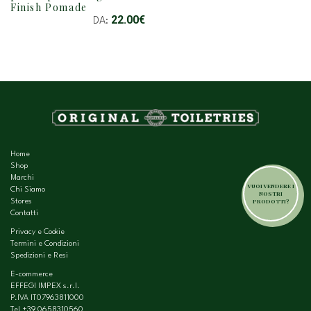
Finish Pomade
HA
22.00
€
DA:
PIÙ
VARIANTI.
LE
OPZIONI
POSSONO
ESSERE
SCELTE
NELLA
PAGINA
DEL
Home
PRODOTTO
Shop
Marchi
VUOI VENDERE I
Chi Siamo
NOSTRI
PRODOTTI?
Stores
Contatti
Privacy e Cookie
Termini e Condizioni
Spedizioni e Resi
E-commerce
EFFEGI IMPEX s.r.l.
P.IVA IT07963811000
Tel
+39 0658310560