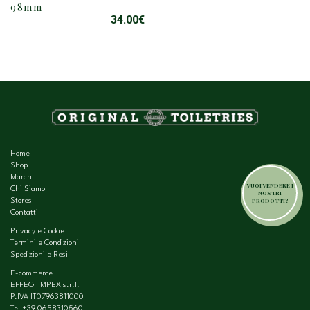
98mm
34.00
€
Home
Shop
Marchi
VUOI VENDERE I
Chi Siamo
NOSTRI
PRODOTTI?
Stores
Contatti
Privacy e Cookie
Termini e Condizioni
Spedizioni e Resi
E-commerce
EFFEGI IMPEX s.r.l.
P.IVA IT07963811000
Tel
+39 0658310560