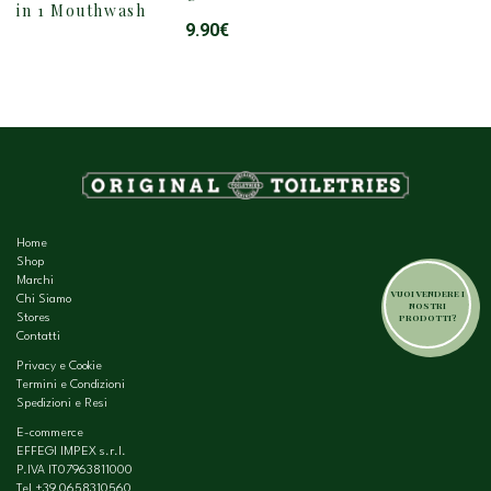
in 1 Mouthwash
9.90
€
Home
Shop
Marchi
VUOI VENDERE I
Chi Siamo
NOSTRI
PRODOTTI?
Stores
Contatti
Privacy e Cookie
Termini e Condizioni
Spedizioni e Resi
E-commerce
EFFEGI IMPEX s.r.l.
P.IVA IT07963811000
Tel
+39 0658310560