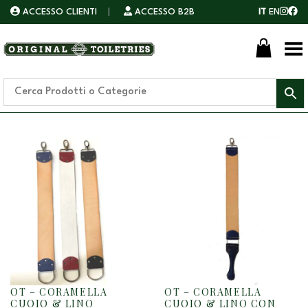
ACCESSO CLIENTI
|
ACCESSO B2B
IT
EN
Toggle Menu
OT – CORAMELLA
OT – CORAMELLA
QUESTO
QUESTO
CUOIO & LINO
CUOIO & LINO CON
PRODOTTO
PRODOTTO