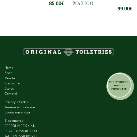
MANICO
85.00
€
HA
HA
99.00
€
PIÙ
PIÙ
VARIANTI.
VARIANTI.
LE
LE
OPZIONI
OPZIONI
POSSONO
POSSONO
ESSERE
ESSERE
SCELTE
SCELTE
NELLA
NELLA
PAGINA
PAGINA
DEL
DEL
Home
PRODOTTO
PRODOTTO
Shop
Marchi
VUOI VENDERE I
Chi Siamo
NOSTRI
PRODOTTI?
Stores
Contatti
Privacy e Cookie
Termini e Condizioni
Spedizioni e Resi
E-commerce
EFFEGI IMPEX s.r.l.
P.IVA IT07963811000
Tel
+39 0658310560