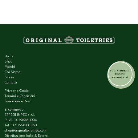
Home
Shop
Marchi
VUOI VENDERE I
Chi Siamo
NOSTRI
PRODOTTI?
Stores
Contatti
Privacy e Cookie
Termini e Condizioni
Spedizioni e Resi
E-commerce
EFFEGI IMPEX s.r.l.
P.IVA IT07963811000
Tel
+39 0658310560
shop@originaltoiletries.com
Distribuzione Italia & Estero