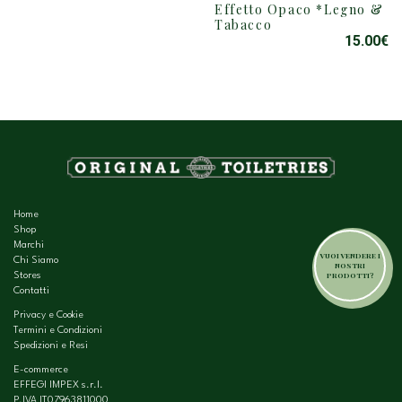
Effetto Opaco *Legno &
Tabacco
15.00
€
Home
Shop
Marchi
VUOI VENDERE I
Chi Siamo
NOSTRI
PRODOTTI?
Stores
Contatti
Privacy e Cookie
Termini e Condizioni
Spedizioni e Resi
E-commerce
EFFEGI IMPEX s.r.l.
P.IVA IT07963811000