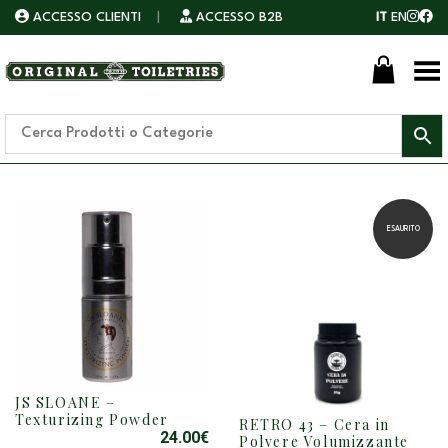
ACCESSO CLIENTI
|
ACCESSO B2B
IT
EN
Toggle Menu
ESAURITO
JS SLOANE –
Texturizing Powder
RETRO 43 – Cera in
24.00
€
Polvere Volumizzante