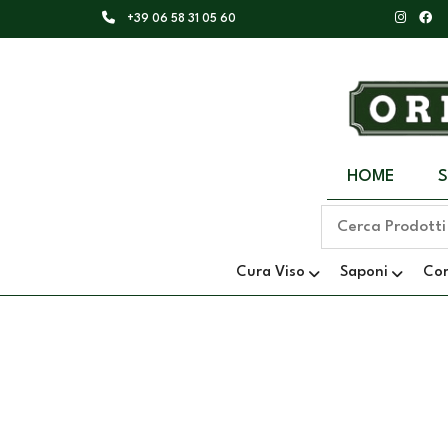
+39 06 58 31 05 60
HOME
Cura Viso
Saponi
Co