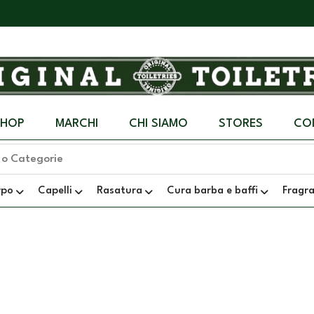
SHOP
MARCHI
CHI SIAMO
STORES
CO
rpo
Capelli
Rasatura
Cura barba e baffi
Fragr