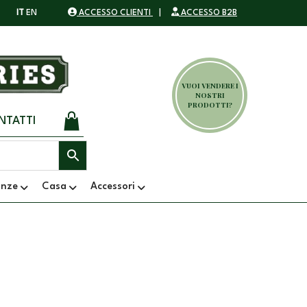
IT
EN
ACCESSO CLIENTI
|
ACCESSO B2B
VUOI VENDERE I
NOSTRI
PRODOTTI?
NTATTI
anze
Casa
Accessori