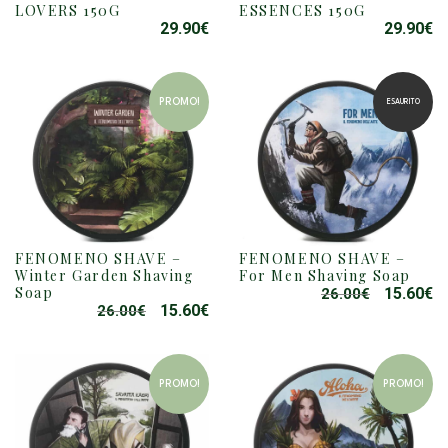
LOVERS 150G
ESSENCES 150G
29.90
€
29.90
€
PROMO!
ESAURITO
FENOMENO SHAVE –
FENOMENO SHAVE –
Winter Garden Shaving
For Men Shaving Soap
Soap
15.60
€
26.00
€
IL
IL
15.60
€
26.00
€
IL
IL
PREZZO
P
PREZZO
PREZZO
ORIGINAL
A
ORIGINALE
ATTUALE
ERA:
È:
ERA:
È:
26.00€.
15
PROMO!
PROMO!
26.00€.
15.60€.