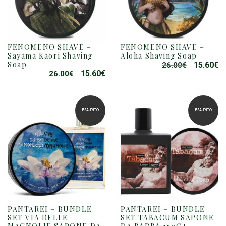
FENOMENO SHAVE –
FENOMENO SHAVE –
Sayama Kaori Shaving
Aloha Shaving Soap
Soap
15.60
€
26.00
€
IL
IL
15.60
€
26.00
€
IL
IL
PREZZO
P
PREZZO
PREZZO
ORIGINAL
A
ORIGINALE
ATTUALE
ERA:
È:
ERA:
È:
26.00€.
15
ESAURITO
ESAURITO
26.00€.
15.60€.
PANTAREI – BUNDLE
PANTAREI – BUNDLE
SET VIA DELLE
SET TABACUM SAPONE