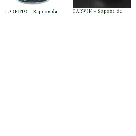
DARWIN – Sapone da
LODRINO – Sapone da
rasatura Bio CLASSIC –
Barba God Shave the
100G
Queen (Tallow)
29.00
€
29.90
€
Home
Shop
Marchi
VUOI VENDERE I
Chi Siamo
NOSTRI
PRODOTTI?
Stores
Contatti
Privacy e Cookie
Termini e Condizioni
Spedizioni e Resi