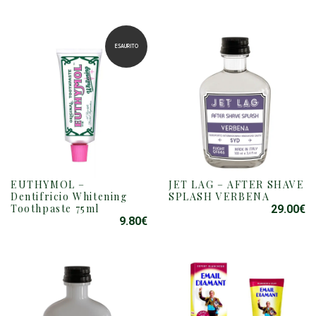
ESAURITO
EUTHYMOL –
JET LAG – AFTER SHAVE
Dentifricio Whitening
SPLASH VERBENA
Toothpaste 75ml
29.00
€
9.80
€