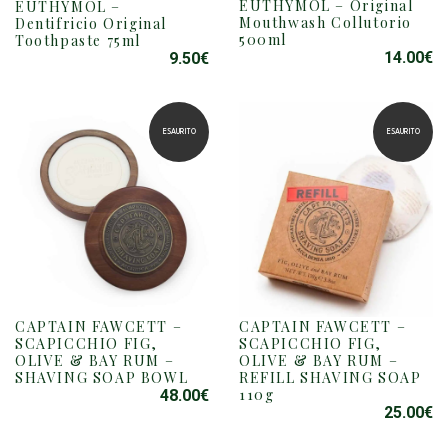
EUTHYMOL – Original
EUTHYMOL –
Mouthwash Collutorio
Dentifricio Original
500ml
Toothpaste 75ml
14.00
€
9.50
€
ESAURITO
ESAURITO
CAPTAIN FAWCETT –
CAPTAIN FAWCETT –
SCAPICCHIO FIG,
SCAPICCHIO FIG,
OLIVE & BAY RUM –
OLIVE & BAY RUM –
SHAVING SOAP BOWL
REFILL SHAVING SOAP
110g
48.00
€
25.00
€