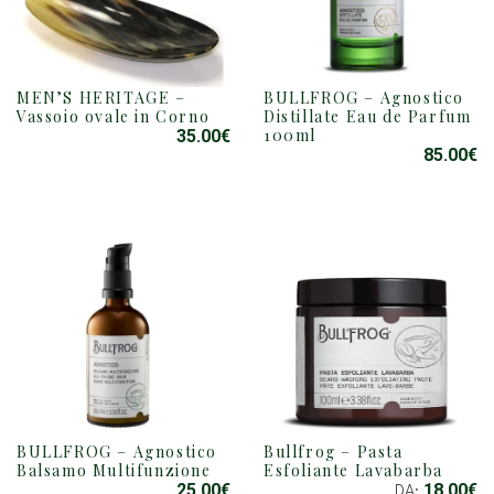
MEN’S HERITAGE –
BULLFROG – Agnostico
Vassoio ovale in Corno
Distillate Eau de Parfum
100ml
35.00
€
85.00
€
BULLFROG – Agnostico
Bullfrog – Pasta
QUESTO
Balsamo Multifunzione
Esfoliante Lavabarba
PRODOTTO
25.00
€
18.00
€
DA: