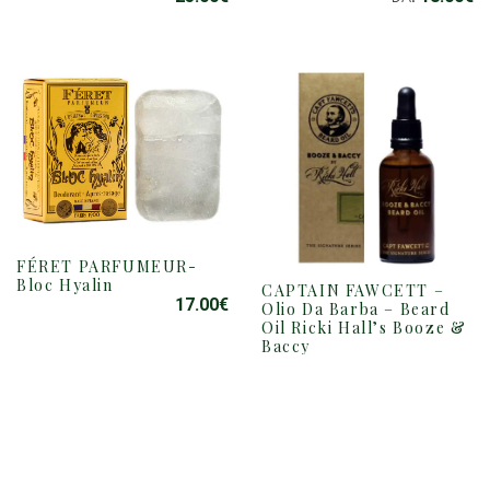
HA
PIÙ
VARIANTI.
LE
OPZIONI
POSSONO
ESSERE
SCELTE
NELLA
PAGINA
DEL
PRODOTTO
FÉRET PARFUMEUR-
Bloc Hyalin
CAPTAIN FAWCETT –
QUESTO
17.00
€
Olio Da Barba – Beard
PRODOTTO
Oil Ricki Hall’s Booze &
HA
Baccy
PIÙ
21.00
€
DA:
VARIANTI.
LE
OPZIONI
POSSONO
ESAURITO
ESAURITO
ESSERE
SCELTE