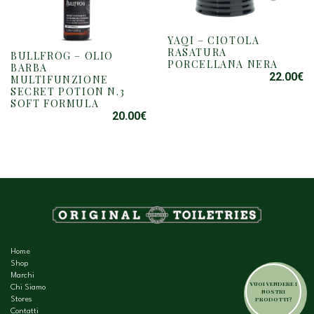
YAQI – CIOTOLA
RASATURA
BULLFROG – OLIO
PORCELLANA NERA
BARBA
22.00
€
MULTIFUNZIONE
SECRET POTION N.3
SOFT FORMULA
20.00
€
Home
Shop
Marchi
VUOI VENDERE I
Chi Siamo
NOSTRI
PRODOTTI?
Stores
Contatti