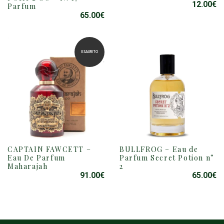
12.00
€
Parfum
HA
65.00
€
PIÙ
VARIANTI.
LE
OPZIONI
ESAURITO
POSSONO
ESSERE
SCELTE
NELLA
PAGINA
DEL
PRODOTTO
CAPTAIN FAWCETT –
BULLFROG – Eau de
Eau De Parfum
Parfum Secret Potion n°
Maharajah
2
91.00
€
65.00
€