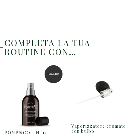
COMPLETA LA TUA
ROUTINE CON…
ESAURITO
Vaporizzatore cromato
QUESTO
con bulbo
POMP&CO – N. 17
PRODOTTO