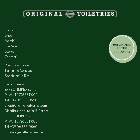
Home
Shop
Marchi
VUOI VENDERE I
Chi Siamo
NOSTRI
PRODOTTI?
Stores
Contatti
Privacy e Cookie
Termini e Condizioni
Spedizioni e Resi
E-commerce
EFFEGI IMPEX s.r.l.
P.IVA IT07963811000
Tel
+39 0658310560
shop@originaltoiletries.com
Distribuzione Italia & Estero
EFFEGI IMPEX s.r.l.
P.IVA IT07963811000
Tel
+39 0658310560
info@originaltoiletries.com