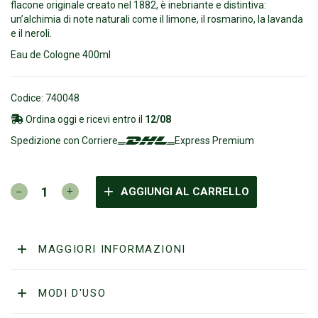
flacone originale creato nel 1882, è inebriante e distintiva:
un’alchimia di note naturali come il limone, il rosmarino, la lavanda
e il neroli.
Eau de Cologne 400ml
Codice: 740048
Ordina oggi e ricevi entro il
12/08
Spedizione con Corriere
Express Premium
4711
AGGIUNGI AL CARRELLO
-
Eau
De
Cologne
MAGGIORI INFORMAZIONI
400ml
quantità
MODI D'USO