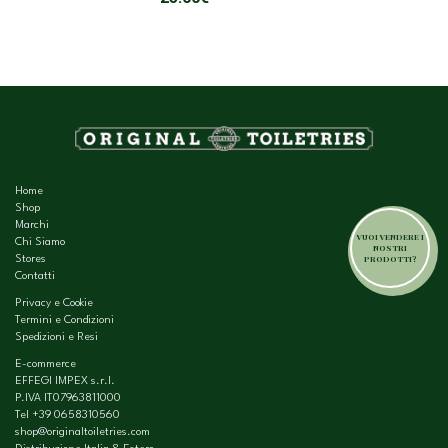
ORIGINAL
A
ERA:
È:
17.99€.
10
Home
Shop
Marchi
VUOI VENDERE I
Chi Siamo
NOSTRI
PRODOTTI?
Stores
Contatti
Privacy e Cookie
Termini e Condizioni
Spedizioni e Resi
E-commerce
EFFEGI IMPEX s.r.l.
P.IVA IT07963811000
Tel
+39 0658310560
shop@originaltoiletries.com