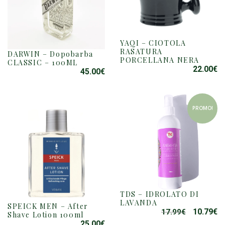
YAQI – CIOTOLA
RASATURA
DARWIN – Dopobarba
PORCELLANA NERA
CLASSIC – 100ML
22.00
€
45.00
€
PROMO!
TDS – IDROLATO DI
LAVANDA
SPEICK MEN – After
10.79
€
17.99
€
IL
IL
Shave Lotion 100ml
PREZZO
P
25.00
€