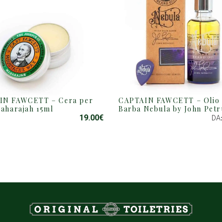
IN FAWCETT – Cera per
CAPTAIN FAWCETT – Olio
QUESTO
Maharajah 15ml
Barba Nebula by John Petr
PRODOTTO
19.00
€
DA
HA
PIÙ
VARIANTI.
LE
OPZIONI
POSSONO
ESSERE
SCELTE
NELLA
PAGINA
DEL