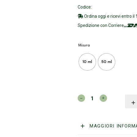
Codice:
Ordina oggi e ricevi entro il
Spedizione con Corriere
Misura
10 ml
50 ml
CAPTAIN
FAWCETT
-
Olio
Da
MAGGIORI INFORM
Barba
-