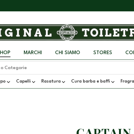
SHOP
MARCHI
CHI SIAMO
STORES
CO
rpo
Capelli
Rasatura
Cura barba e baffi
Fragr
CAPTAIN