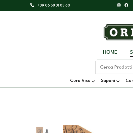
+39 06 58 31 05 60
HOME
Cura Viso
Saponi
Co
+