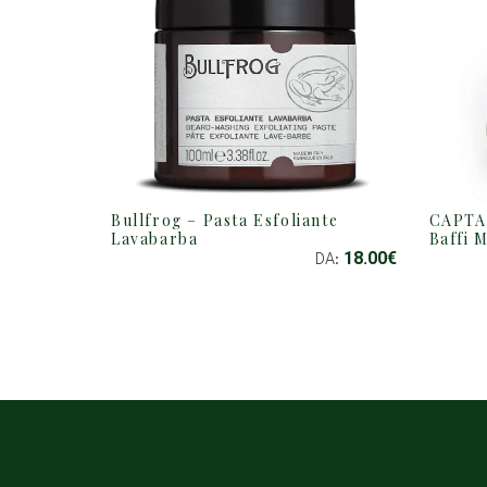
CAPTA
Bullfrog – Pasta Esfoliante
QUESTO
Baffi 
Lavabarba
PRODOTTO
18.00
€
DA:
HA
PIÙ
VARIANTI.
LE
OPZIONI
POSSONO
ESSERE
SCELTE
NELLA
PAGINA
DEL