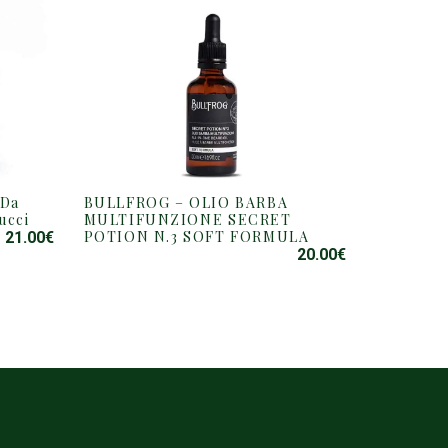
 Da
BULLFROG – OLIO BARBA
ucci
MULTIFUNZIONE SECRET
POTION N.3 SOFT FORMULA
21.00
€
:
20.00
€