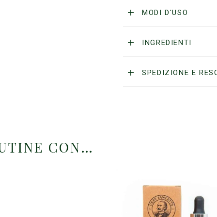
Beard
MODI D'USO
Oil
Expedition
Reserve
INGREDIENTI
quantità
SPEDIZIONE E RES
OUTINE CON…