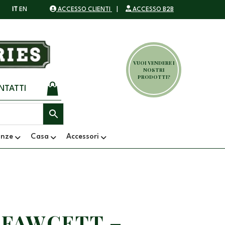
IT
EN
ACCESSO CLIENTI
|
ACCESSO B2B
VUOI VENDERE I
NOSTRI
PRODOTTI?
NTATTI
anze
Casa
Accessori
 FAWCETT –