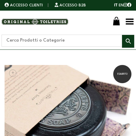
ACCESSO CLIENTI
|
ACCESSO B2B
IT
EN
Toggle Menu
+
ESAURITO