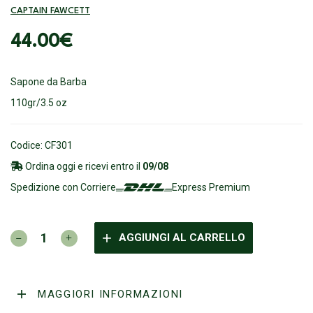
CAPTAIN FAWCETT
44.00
€
Sapone da Barba
110gr/3.5 oz
Codice: CF301
Ordina oggi e ricevi entro il
09/08
Spedizione con Corriere
Express Premium
CAPTAIN
AGGIUNGI AL CARRELLO
FAWCETT
-
Sapone
da
MAGGIORI INFORMAZIONI
Barba