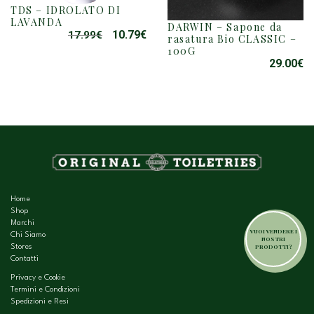
TDS – IDROLATO DI
LAVANDA
DARWIN – Sapone da
10.79
€
17.99
€
IL
IL
rasatura Bio CLASSIC –
100G
PREZZO
PREZZO
29.00
€
ORIGINALE
ATTUALE
ERA:
È:
17.99€.
10.79€.
Home
Shop
Marchi
VUOI VENDERE I
Chi Siamo
NOSTRI
PRODOTTI?
Stores
Contatti
Privacy e Cookie
Termini e Condizioni
Spedizioni e Resi