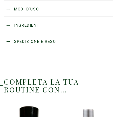
in
ciotola
MODI D'USO
di
legno
quantità
INGREDIENTI
SPEDIZIONE E RESO
COMPLETA LA TUA
ROUTINE CON…