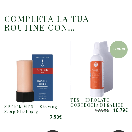
COMPLETA LA TUA
ROUTINE CON…
PROMO!
TDS – IDROLATO
CORTECCIA DI SALICE
SPEICK MEN – Shaving
10.79
€
17.99
€
IL
IL
Soap Stick 50g
PREZZO
P
7.50
€
ORIGINAL
A
ERA:
È: