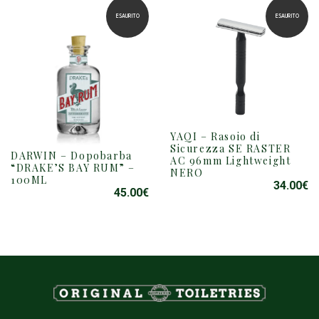
17.99€.
10
ESAURITO
ESAURITO
YAQI – Rasoio di
Sicurezza SE RASTER
DARWIN – Dopobarba
AC 96mm Lightweight
“DRAKE’S BAY RUM” –
NERO
100ML
34.00
€
45.00
€