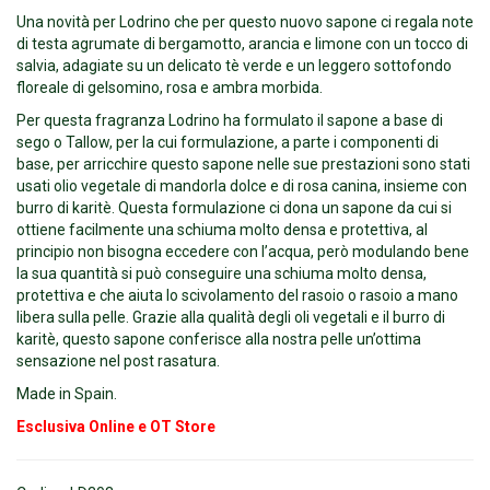
Una novità per Lodrino che per questo nuovo sapone ci regala n
ote
di testa agrumate di bergamotto, arancia e limone con un tocco di
salvia, adagiate su un delicato tè verde e un leggero sottofondo
floreale di gelsomino, rosa e ambra morbida.
Per questa fragranza Lodrino ha formulato il sapone a base di
sego o Tallow, per la cui formulazione, a parte i componenti di
base, per arricchire questo sapone nelle sue prestazioni sono stati
usati olio vegetale di mandorla dolce e di rosa canina, insieme con
burro di karitè. Questa formulazione ci dona un sapone da cui si
ottiene facilmente una schiuma molto densa e protettiva, al
principio non bisogna eccedere con l’acqua, però modulando bene
la sua quantità si può conseguire una schiuma molto densa,
protettiva e che aiuta lo scivolamento del rasoio o rasoio a mano
libera sulla pelle. Grazie alla qualità degli oli vegetali e il burro di
karitè, questo sapone conferisce alla nostra pelle un’ottima
sensazione nel post rasatura.
Made in Spain.
Esclusiva Online e OT Store