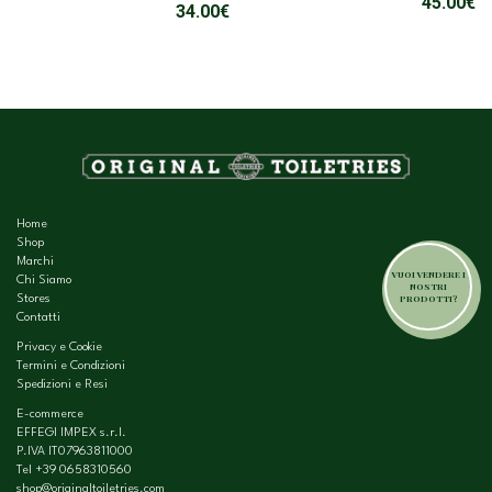
45.00
€
34.00
€
Home
Shop
Marchi
VUOI VENDERE I
Chi Siamo
NOSTRI
PRODOTTI?
Stores
Contatti
Privacy e Cookie
Termini e Condizioni
Spedizioni e Resi
E-commerce
EFFEGI IMPEX s.r.l.
P.IVA IT07963811000
Tel
+39 0658310560
shop@originaltoiletries.com