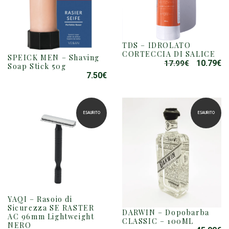
TDS – IDROLATO
CORTECCIA DI SALICE
SPEICK MEN – Shaving
10.79
€
17.99
€
IL
IL
Soap Stick 50g
PREZZO
P
7.50
€
ORIGINAL
A
ERA:
È:
17.99€.
10
ESAURITO
ESAURITO
YAQI – Rasoio di
Sicurezza SE RASTER
DARWIN – Dopobarba
AC 96mm Lightweight
CLASSIC – 100ML
NERO