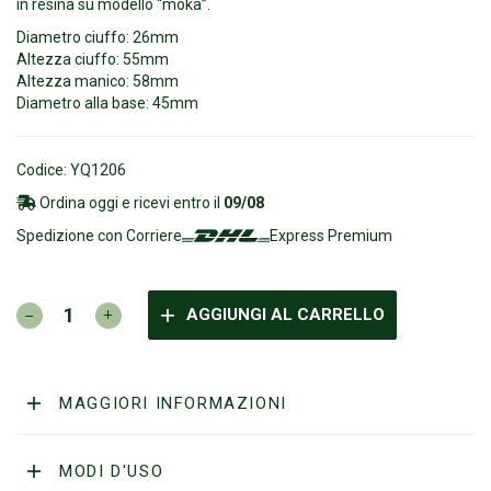
in resina su modello “moka”.
Diametro ciuffo: 26mm
Altezza ciuffo: 55mm
Altezza manico: 58mm
Diametro alla base: 45mm
Codice: YQ1206
Ordina oggi e ricevi entro il
09/08
Spedizione con Corriere
Express Premium
YAQI
AGGIUNGI AL CARRELLO
-
Moka
Best
Badger
MAGGIORI INFORMAZIONI
26
quantità
MODI D'USO