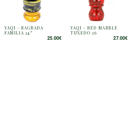
YAQI – SAGRADA
YAQI – RED MARBLE
FAMILIA 24″
TUXEDO 26
25.00
€
27.00
€
YAQI – Country Green
24″ Tuxedo
YAQI – WHITE RESIN
27.00
€
TUXEDO 22
23.00
€