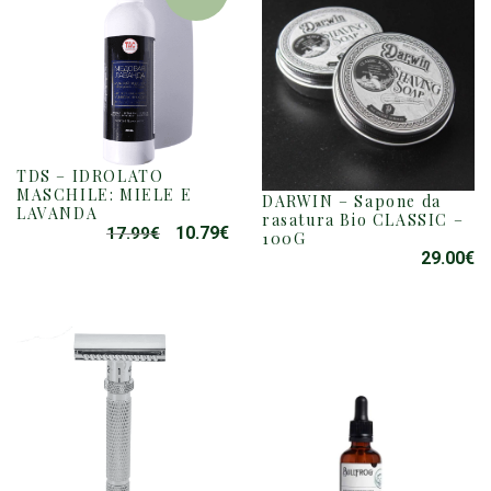
TDS – IDROLATO
MASCHILE: MIELE E
DARWIN – Sapone da
LAVANDA
rasatura Bio CLASSIC –
10.79
€
17.99
€
IL
IL
100G
PREZZO
PREZZO
29.00
€
ORIGINALE
ATTUALE
ERA:
È:
17.99€.
10.79€.