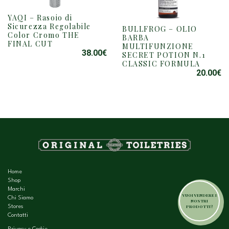
YAQI – Rasoio di
Sicurezza Regolabile
BULLFROG – OLIO
Color Cromo THE
BARBA
FINAL CUT
MULTIFUNZIONE
38.00
€
SECRET POTION N.1
CLASSIC FORMULA
20.00
€
Home
Shop
Marchi
VUOI VENDERE I
Chi Siamo
NOSTRI
PRODOTTI?
Stores
Contatti