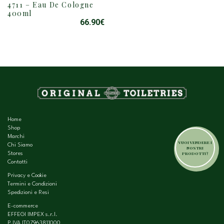
4711 – Eau De Cologne
400ml
66.90
€
Home
Shop
Marchi
VUOI VENDERE I
Chi Siamo
NOSTRI
PRODOTTI?
Stores
Contatti
Privacy e Cookie
Termini e Condizioni
Spedizioni e Resi
E-commerce
EFFEGI IMPEX s.r.l.
P.IVA IT07963811000