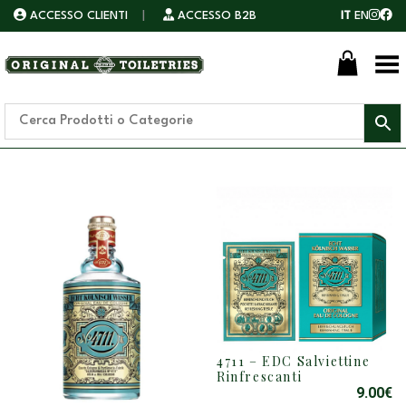
ACCESSO CLIENTI
|
ACCESSO B2B
IT
EN
Toggle Menu
4711 – EDC Salviettine
Rinfrescanti
9.00
€