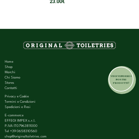
23.00
€
Home
Shop
Marchi
VUOI VENDERE I
Chi Siamo
NOSTRI
PRODOTTI?
Stores
Contatti
Privacy e Cookie
Termini e Condizioni
Spedizioni e Resi
E-commerce
EFFEGI IMPEX s.r.l.
P.IVA IT07963811000
Tel
+39 0658310560
shop@originaltoiletries.com