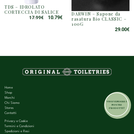
TDS – IDROLATO
CORTECCIA DI SALICE
DARWIN – Sapone da
10.79
€
17.99
€
IL
IL
rasatura Bio CLASSIC –
100G
PREZZO
PREZZO
29.00
€
ORIGINALE
ATTUALE
ERA:
È:
17.99€.
10.79€.
Home
Shop
Marchi
VUOI VENDERE I
Chi Siamo
NOSTRI
PRODOTTI?
Stores
Contatti
Privacy e Cookie
Termini e Condizioni
Spedizioni e Resi