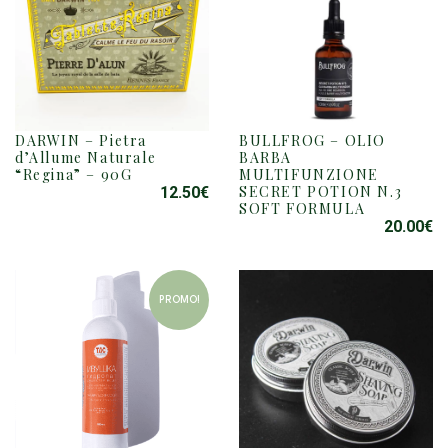
DARWIN – Pietra
BULLFROG – OLIO
d’Allume Naturale
BARBA
“Regina” – 90G
MULTIFUNZIONE
SECRET POTION N.3
12.50
€
SOFT FORMULA
20.00
€
PROMO!