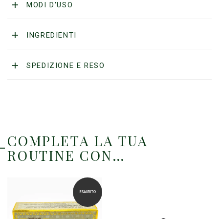
Secret
MODI D'USO
Potion
N.2
“Comfort”
INGREDIENTI
quantità
SPEDIZIONE E RESO
COMPLETA LA TUA
ROUTINE CON…
ESAURITO