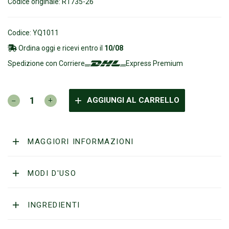
Codice originale: R1735-26
Codice: YQ1011
Ordina oggi e ricevi entro il
10/08
Spedizione con Corriere
Express Premium
YAQI
AGGIUNGI AL CARRELLO
–
RED
MARBLE
TUXEDO
MAGGIORI INFORMAZIONI
26
quantità
MODI D'USO
INGREDIENTI