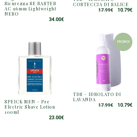
Sicurezza SE RASTER
CORTECCIA DI SALICE
AC 96mm Lightweight
10.79
€
17.99
€
IL
IL
NERO
PREZZO
P
34.00
€
ORIGINAL
A
ERA:
È:
17.99€.
10
PROMO!
TDS – IDROLATO DI
LAVANDA
SPEICK MEN – Pre
10.79
€
17.99
€
IL
IL
Electric Shave Lotion
100ml
PREZZO
P
23.00
€
ORIGINAL
A
ERA:
È:
17.99€.
10