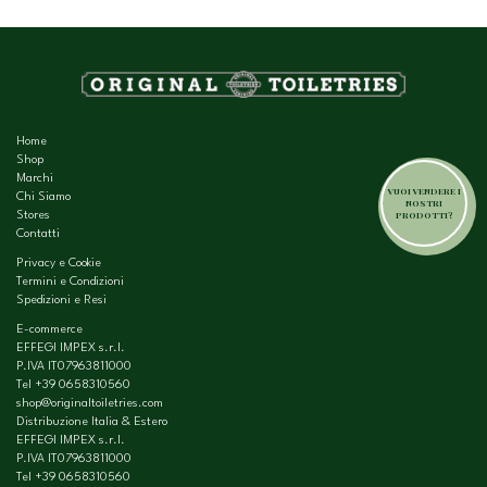
Home
Shop
Marchi
VUOI VENDERE I
Chi Siamo
NOSTRI
PRODOTTI?
Stores
Contatti
Privacy e Cookie
Termini e Condizioni
Spedizioni e Resi
E-commerce
EFFEGI IMPEX s.r.l.
P.IVA IT07963811000
Tel
+39 0658310560
shop@originaltoiletries.com
Distribuzione Italia & Estero
EFFEGI IMPEX s.r.l.
P.IVA IT07963811000
Tel
+39 0658310560